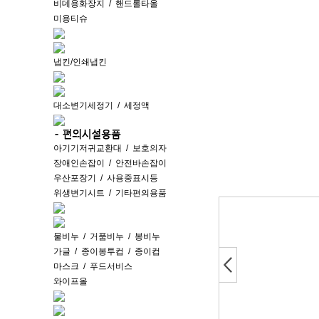
비데용화장지
/
핸드롤타올
미용티슈
냅킨/인쇄냅킨
대소변기세정기
/
세정액
아기기저귀교환대
/
보호의자
장애인손잡이
/
안전바손잡이
우산포장기
/
사용중표시등
위생변기시트
/
기타편의용품
물비누
/
거품비누
/
봉비누
가글
/
종이봉투컵
/
종이컵
Next
마스크
/
푸드서비스
와이프올