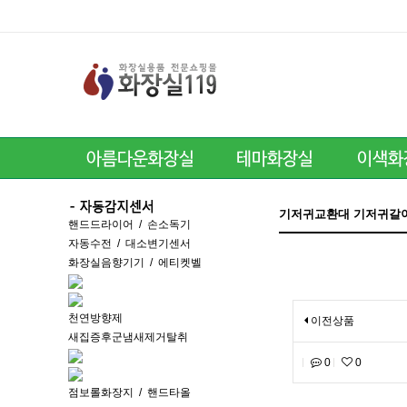
기저귀교환대 기저귀갈이대
핸드드라이어
/
손소독기
자동수전
/
대소변기센서
화장실음향기기
/
에티켓벨
천연방향제
이전상품
새집증후군냄새제거탈취
0
0
점보롤화장지
/
핸드타올