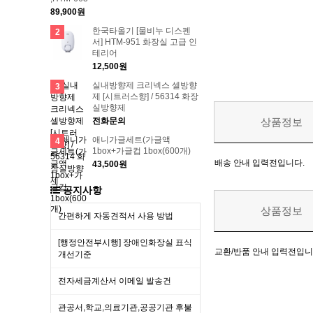
89,900원
한국타올기 [물비누 디스펜
2
서] HTM-951 화장실 고급 인
테리어
12,500원
실내방향제 크리넥스 셀방향
3
제 [시트러스향] / 56314 화장
실방향제
전화문의
상품정보
애니가글세트(가글액
4
1box+가글컵 1box(600개)
배송 안내 입력전입니다.
43,500원
공지사항
상품정보
간편하게 자동견적서 사용 방법
[행정안전부시행] 장애인화장실 표식
교환/반품 안내 입력전입니
개선기준
전자세금계산서 이메일 발송건
관공서,학교,의료기관,공공기관 후불