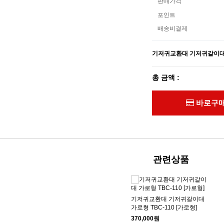
판매가격
포인트
배송비결제
기저귀교환대 기저귀갈이대 G
총 금액 :
바로구
관련상품
기저귀교환대 기저귀갈이대
가로형 TBC-110 [가로형]
370,000원