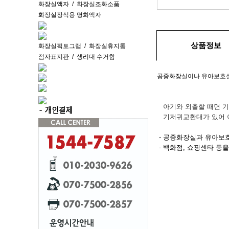
화장실액자
/
화장실조화소품
화장실장식용 명화액자
상품정보
화장실픽토그램
/
화장실휴지통
점자표지판
/
생리대 수거함
공중화장실이나 유아보호실
아기와 외출할 때면 기
기저귀교환대가 있어 아
- 공중화장실과 유아보
- 백화점, 쇼핑센타 등