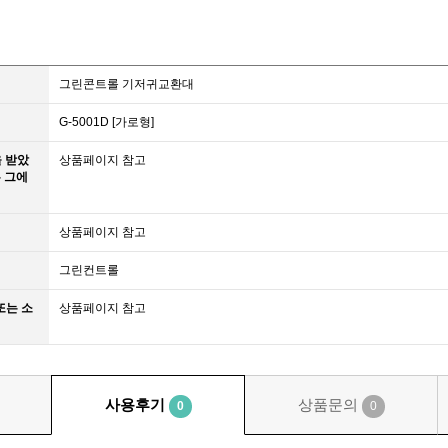
그린콘트롤 기저귀교환대
G-5001D [가로형]
을 받았
상품페이지 참고
 그에
상품페이지 참고
그린컨트롤
또는 소
상품페이지 참고
사용후기
상품문의
0
0