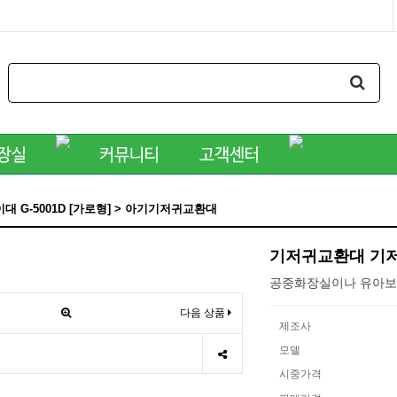
 G-5001D [가로형] > 아기기저귀교환대
기저귀교환대 기저귀
공중화장실이나 유아보
다음 상품
제조사
모델
시중가격