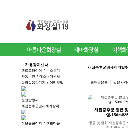
새집증후군냄새제거탈취
핸드드라이어
/
손소독기
자동수전
/
대소변기센서
판매많은순
낮은가격
화장실음향기기
/
에티켓벨
천연방향제
새집증후군냄새제거탈취
새집증후군 향균 및
쉔-150ml/2
항균 및 탈취 새집증후군 
점보롤화장지
/
핸드타올
한 친환경 스