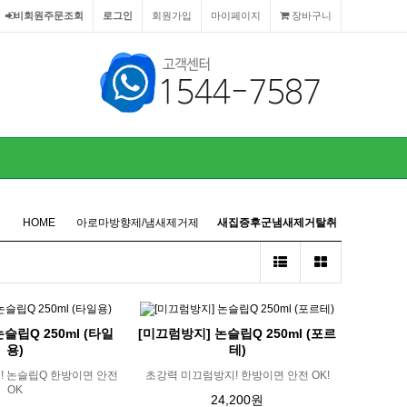
비회원주문조회
로그인
회원가입
마이페이지
장바구니
HOME
아로마방향제/냄새제거제
새집증후군냄새제거탈취
슬립Q 250ml (타일
[미끄럼방지] 논슬립Q 250ml (포르
용)
테)
! 논슬립Q 한방이면 안전
초강력 미끄럼방지! 한방이면 안전 OK!
OK
24,200원