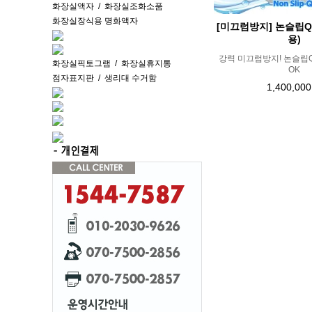
화장실액자
/
화장실조화소품
화장실장식용 명화액자
[미끄럼방지] 논슬립Q
용)
강력 미끄럼방지! 논슬립
화장실픽토그램
/
화장실휴지통
OK
점자표지판
/
생리대 수거함
1,400,00