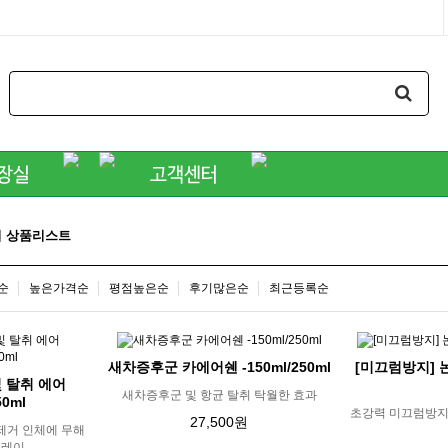
 상품리스트
순
높은가격순
평점높은순
후기많은순
최근등록순
새차증후군 카에어쉔 -150ml/250ml
[미끄럼방지] 논
 탈취 에어
새차증후군 및 항균 탈취 탁월한 효과
50ml
초강력 미끄럼방지
27,500원
제거 인체에 무해
프레이