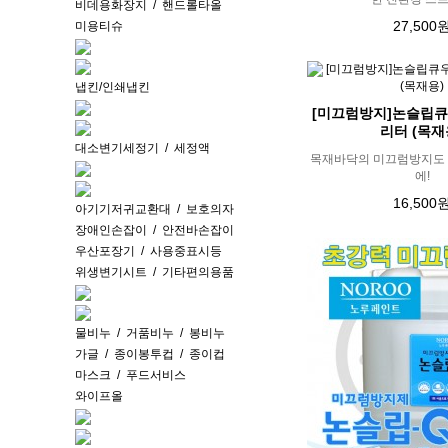
비데용화장지
/
핸드롤타올
27,500
미용티슈
냅킨/인쇄냅킨
[미끄럼방지]논슬립큐우
리터 (목재
대소변기세정기
/
세정액
목재바닥의 미끄럼방지도 "
에!
16,500
아기기저귀교환대
/
보호의자
장애인손잡이
/
안전바손잡이
우산포장기
/
사용중표시등
위생변기시트
/
기타편의용품
물비누
/
거품비누
/
봉비누
가글
/
종이봉투컵
/
종이컵
마스크
/
푸드서비스
와이프올