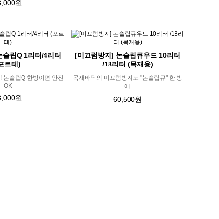
8,000원
논슬립Q 1리터/4리터
[미끄럼방지] 논슬립큐우드 10리터
(포르테)
/18리터 (목재용)
! 논슬립Q 한방이면 안전
목재바닥의 미끄럼방지도 "논슬립큐" 한 방
OK
에!
8,000원
60,500원