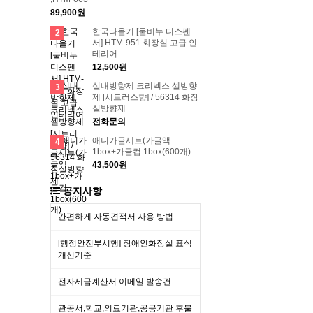
89,900원
한국타올기 [물비누 디스펜
2
서] HTM-951 화장실 고급 인
테리어
12,500원
실내방향제 크리넥스 셀방향
3
제 [시트러스향] / 56314 화장
실방향제
전화문의
애니가글세트(가글액
4
1box+가글컵 1box(600개)
43,500원
공지사항
간편하게 자동견적서 사용 방법
[행정안전부시행] 장애인화장실 표식
개선기준
전자세금계산서 이메일 발송건
관공서,학교,의료기관,공공기관 후불