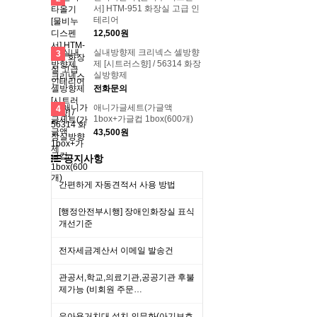
서] HTM-951 화장실 고급 인
테리어
12,500원
실내방향제 크리넥스 셀방향
3
제 [시트러스향] / 56314 화장
실방향제
전화문의
애니가글세트(가글액
4
1box+가글컵 1box(600개)
43,500원
공지사항
간편하게 자동견적서 사용 방법
[행정안전부시행] 장애인화장실 표식
개선기준
전자세금계산서 이메일 발송건
관공서,학교,의료기관,공공기관 후불
제가능 (비회원 주문…
유아용거치대 설치 의무화(아기보호