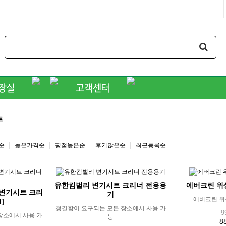
트
순
높은가격순
평점높은순
후기많은순
최근등록순
유한킴벌리 변기시트 크리너 전용용
에버크린 위생
변기시트 크리
기
에버크린 위
l]
청결함이 요구되는 모든 장소에서 사용 가
9
장소에서 사용 가
능
8