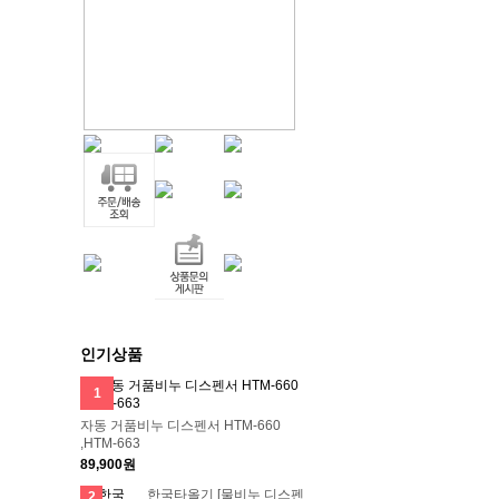
인기상품
1
자동 거품비누 디스펜서 HTM-660
,HTM-663
89,900원
한국타올기 [물비누 디스펜
2