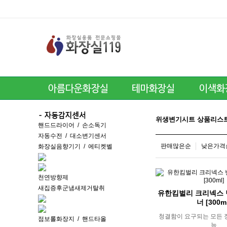
위생변기시트 상품리스
핸드드라이어
/
손소독기
자동수전
/
대소변기센서
판매많은순
낮은가격
화장실음향기기
/
에티켓벨
천연방향제
새집증후군냄새제거탈취
유한킴벌리 크리넥스 
너 [300m
청결함이 요구되는 모든 
점보롤화장지
/
핸드타올
능