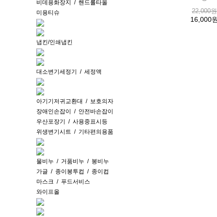
비데용화장지
/
핸드롤타올
22,000원
미용티슈
16,000
냅킨/인쇄냅킨
대소변기세정기
/
세정액
아기기저귀교환대
/
보호의자
장애인손잡이
/
안전바손잡이
우산포장기
/
사용중표시등
위생변기시트
/
기타편의용품
물비누
/
거품비누
/
봉비누
가글
/
종이봉투컵
/
종이컵
마스크
/
푸드서비스
와이프올