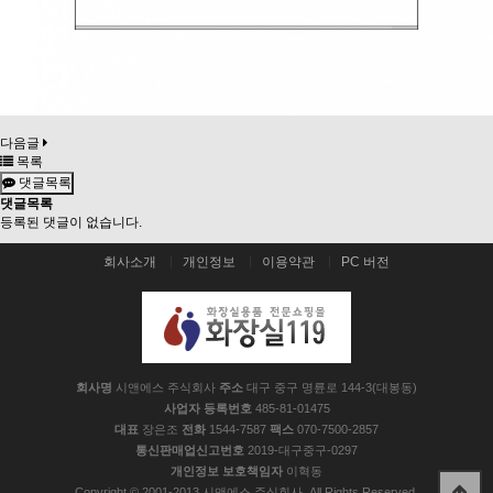
다음글
목록
댓글목록
댓글목록
등록된 댓글이 없습니다.
회사소개
개인정보
이용약관
PC 버전
회사명
시앤에스 주식회사
주소
대구 중구 명륜로 144-3(대봉동)
사업자 등록번호
485-81-01475
대표
장은조
전화
1544-7587
팩스
070-7500-2857
통신판매업신고번호
2019-대구중구-0297
개인정보 보호책임자
이혁동
Copyright © 2001-2013 시앤에스 주식회사. All Rights Reserved.