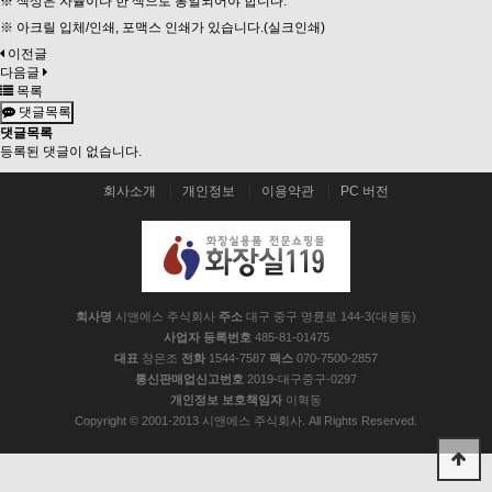
※ 색상은 자율이나 한 색으로 통일되어야 합니다.
※ 아크릴 입체/인쇄, 포맥스 인쇄가 있습니다.(실크인쇄)
이전글
다음글
목록
댓글목록
댓글목록
등록된 댓글이 없습니다.
회사소개
개인정보
이용약관
PC 버전
회사명
시앤에스 주식회사
주소
대구 중구 명륜로 144-3(대봉동)
사업자 등록번호
485-81-01475
대표
장은조
전화
1544-7587
팩스
070-7500-2857
통신판매업신고번호
2019-대구중구-0297
개인정보 보호책임자
이혁동
Copyright © 2001-2013 시앤에스 주식회사. All Rights Reserved.